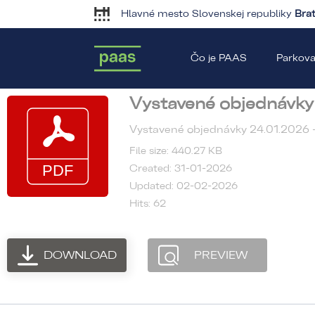
Hlavné mesto Slovenskej republiky
Brat
Čo je PAAS
Parkova
Vystavené objednávky 
Vystavené objednávky 24.01.2026 
File size: 440.27 KB
Created: 31-01-2026
Updated: 02-02-2026
Hits: 62
DOWNLOAD
PREVIEW