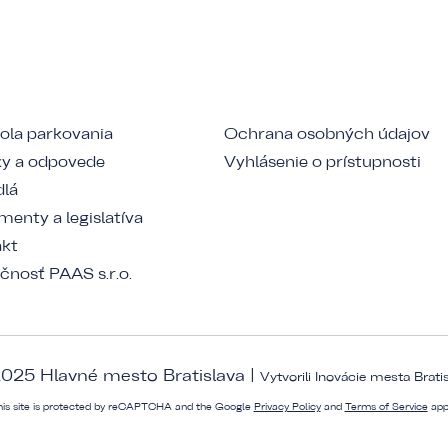
ola parkovania
Ochrana osobných údajov
y a odpovede
Vyhlásenie o prístupnosti
dlá
enty a legislatíva
akt
čnosť PAAS s.r.o.
025 Hlavné mesto Bratislava |
Vytvorili
Inovácie mesta Brati
his site is protected by reCAPTCHA and the Google
Privacy Policy
and
Terms of Service
app