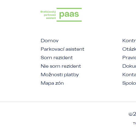
Domov
Kontr
Parkovací asistent
Otázk
Som rezident
Pravi
Nie som rezident
Dokum
Možnosti platby
Kont
Mapa zón
Spolo
©2
T