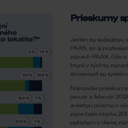
Prieskumy sp
Jeden zo spôsobov, 
PAAS, sú aj profesio
zónach PAAS, čiže s 
ktoré v týchto zónac
skúsenosť so systé
Najnovšie prieskumy 
január a február 20
anketou priamo v ul
zóne bola vzorka 200
pobytom v danej zóne