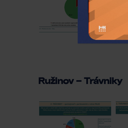
Ružinov – Trávniky