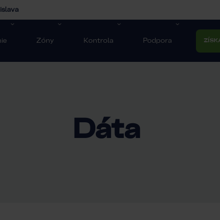
islava
ie
Zóny
Kontrola
Podpora
ZÍSK
Dáta