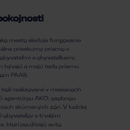
okojnosti
ako mesto sleduje fungovanie
nálne prieskumy priamo v
obyvateľmi a obyvateľkami,
h bývajú a majú teda priamu
mom PAAS.
boli realizované v mesiacoch
25 agentúrou AKO, osobnou
iciach skúmaných zón. V každej
 obyvateľov s trvalým
, ktorí používajú auto.