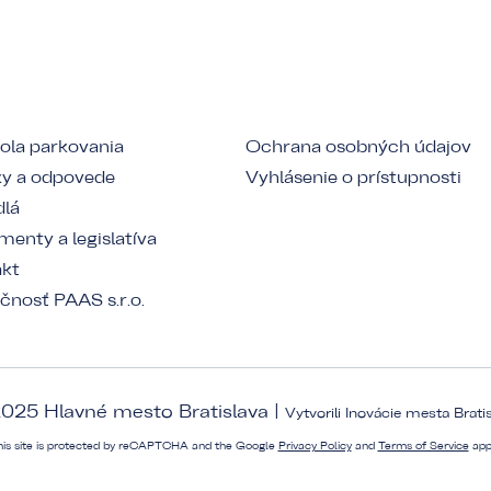
ola parkovania
Ochrana osobných údajov
y a odpovede
Vyhlásenie o prístupnosti
dlá
enty a legislatíva
akt
čnosť PAAS s.r.o.
025 Hlavné mesto Bratislava |
Vytvorili
Inovácie mesta Brati
his site is protected by reCAPTCHA and the Google
Privacy Policy
and
Terms of Service
app