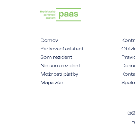
Domov
Kontr
Parkovací asistent
Otázk
Som rezident
Pravi
Nie som rezident
Dokum
Možnosti platby
Kont
Mapa zón
Spolo
©2
T