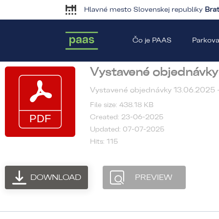
Hlavné mesto Slovenskej republiky
Brat
Čo je PAAS
Parkova
Vystavené objednávky
Vystavené objednávky 13.06.2025 
File size: 438.18 KB
Created: 23-06-2025
Updated: 07-07-2025
Hits: 115
DOWNLOAD
PREVIEW