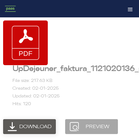
UpDejeuner_faktura_1121020136_s
File size: 217.63 KB
Created: 02-01-2025
Updated: 02-01-2025
Hits: 120
DOWNLOAD
PREVIEW