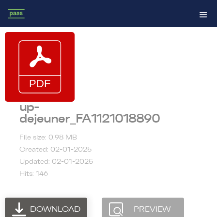
up-
dejeuner_FA1121018890
File size: 0.98 MB
Created: 02-01-2025
Updated: 02-01-2025
Hits: 146
DOWNLOAD
PREVIEW