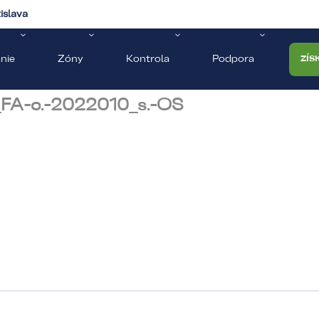
islava
nie
Zóny
Kontrola
Podpora
ZÍS
FA-c.-2022010_s.-OS