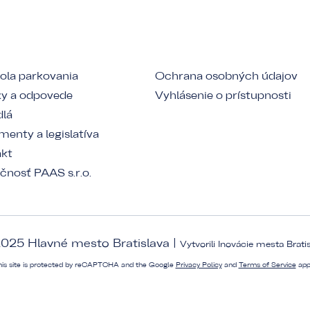
ola parkovania
Ochrana osobných údajov
y a odpovede
Vyhlásenie o prístupnosti
dlá
enty a legislatíva
akt
čnosť PAAS s.r.o.
025 Hlavné mesto Bratislava |
Vytvorili
Inovácie mesta Brati
his site is protected by reCAPTCHA and the Google
Privacy Policy
and
Terms of Service
app