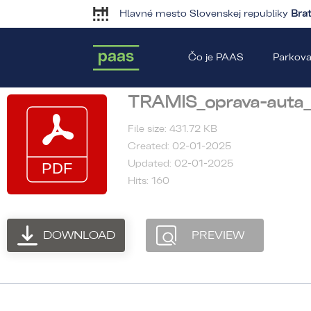
Hlavné mesto Slovenskej republiky
Brat
Čo je PAAS
Parkova
TRAMIS_oprava-auta_
File size: 431.72 KB
Created: 02-01-2025
Updated: 02-01-2025
Hits: 160
DOWNLOAD
PREVIEW