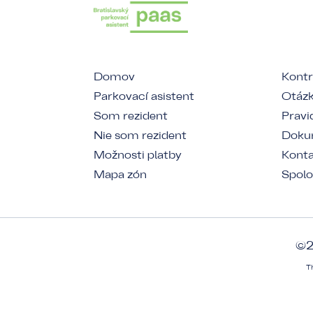
Domov
Kontr
Parkovací asistent
Otázk
Som rezident
Pravi
Nie som rezident
Dokum
Možnosti platby
Kont
Mapa zón
Spolo
©2
T