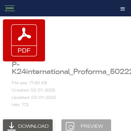
P-
K24international_Proforma_502
File size: 71.80 KB
Created: 02-01-2025
Updated: 02-01-2025
Hits: 172
DOWNLOAD
PREVIEW