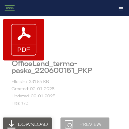
OfficeLand_termo-
paska_220600151_PKP
File size: 331.84 KB
Created: 02-01-2025
Updated: 02-01-2025
Hits: 173
DOWNLOAD
PREVIEW