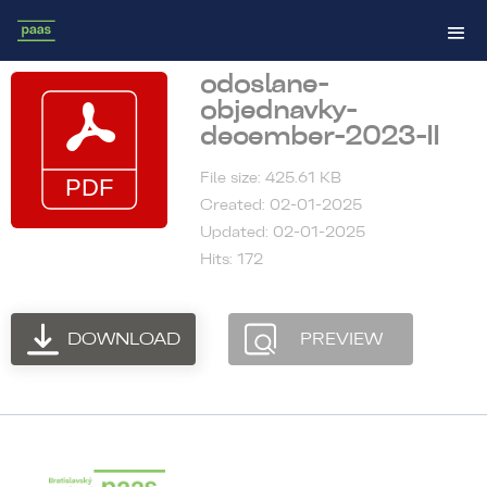
odoslane-
objednavky-
december-2023-II
File size: 425.61 KB
Created: 02-01-2025
Updated: 02-01-2025
Hits: 172
DOWNLOAD
PREVIEW