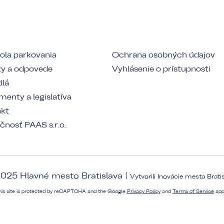
ola parkovania
Ochrana osobných údajov
y a odpovede
Vyhlásenie o prístupnosti
dlá
enty a legislatíva
akt
čnosť PAAS s.r.o.
025 Hlavné mesto Bratislava |
Vytvorili
Inovácie mesta Brati
his site is protected by reCAPTCHA and the Google
Privacy Policy
and
Terms of Service
app