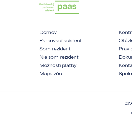
Domov
Kontr
Parkovací asistent
Otázk
Som rezident
Pravi
Nie som rezident
Dokum
Možnosti platby
Kont
Mapa zón
Spolo
©2
T