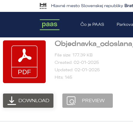
Hlavné mesto Slovenskej republiky
Brat
Čo je PAAS
Parkova
Objednavka_odoslana
File size: 177.39 KB
Created: 02-01-2025
Updated: 02-01-2025
Hits: 145
DOWNLOAD
PREVIEW