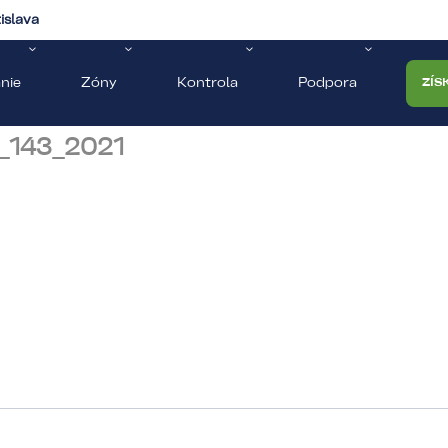
islava
nie
Zóny
Kontrola
Podpora
ZÍS
_143_2021