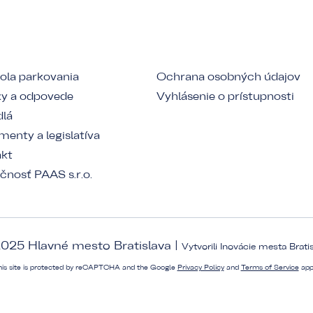
ola parkovania
Ochrana osobných údajov
y a odpovede
Vyhlásenie o prístupnosti
dlá
enty a legislatíva
akt
čnosť PAAS s.r.o.
025 Hlavné mesto Bratislava |
Vytvorili
Inovácie mesta Brati
his site is protected by reCAPTCHA and the Google
Privacy Policy
and
Terms of Service
app