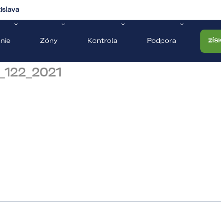
islava
nie
Zóny
Kontrola
Podpora
ZÍS
_122_2021