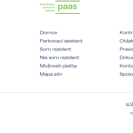
Domov
Kontr
Parkovací asistent
Otázk
Som rezident
Pravi
Nie som rezident
Dokum
Možnosti platby
Kont
Mapa zón
Spolo
©2
T