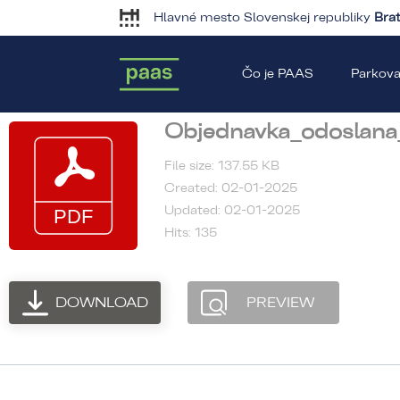
Hlavné mesto Slovenskej republiky
Brat
Čo je PAAS
Parkova
Objednavka_odoslana
File size: 137.55 KB
Created: 02-01-2025
Updated: 02-01-2025
Hits: 135
DOWNLOAD
PREVIEW