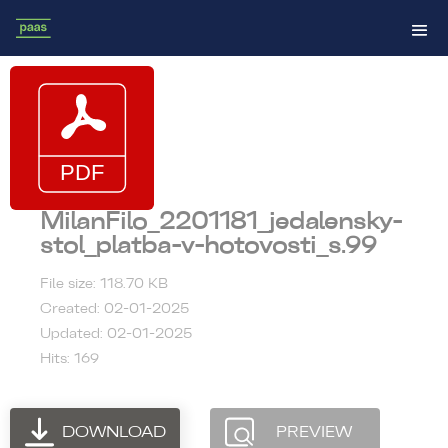
MilanFilo_2201181_jedalensky-
stol_platba-v-hotovosti_s.99
File size: 118.70 KB
Created: 02-01-2025
Updated: 02-01-2025
Hits: 169
DOWNLOAD
PREVIEW