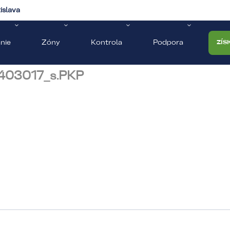
islava
nie
Zóny
Kontrola
Podpora
ZÍS
403017_s.PKP