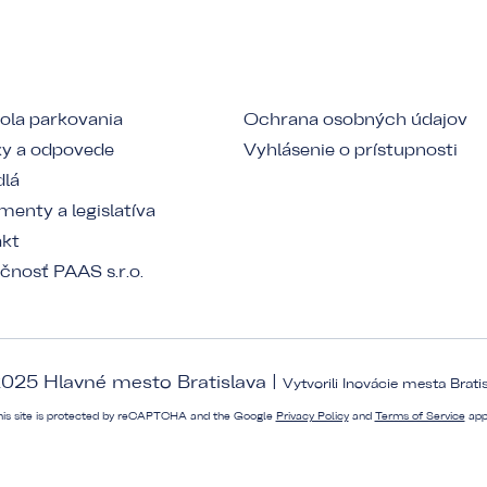
ola parkovania
Ochrana osobných údajov
y a odpovede
Vyhlásenie o prístupnosti
dlá
enty a legislatíva
akt
čnosť PAAS s.r.o.
025 Hlavné mesto Bratislava |
Vytvorili
Inovácie mesta Brati
his site is protected by reCAPTCHA and the Google
Privacy Policy
and
Terms of Service
app