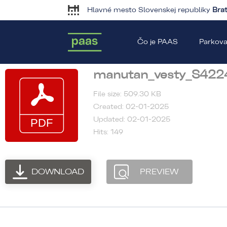
Hlavné mesto Slovenskej republiky
Brat
Čo je PAAS
Parkova
manutan_vesty_S422
File size: 509.30 KB
Created: 02-01-2025
Updated: 02-01-2025
Hits: 149
DOWNLOAD
PREVIEW