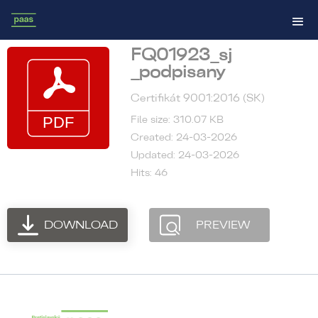
FQ01923_sj
_podpisany
Certifikát 9001:2016 (SK)
File size: 310.07 KB
Created: 24-03-2026
Updated: 24-03-2026
Hits: 46
DOWNLOAD
PREVIEW