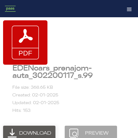
EDENcars_prenajom-
auta_302200117_s.99
File size: 368.65 KB
Created: 02-01-2025
Updated: 02-01-2025
Hits: 153
DOWNLOAD
PREVIEW