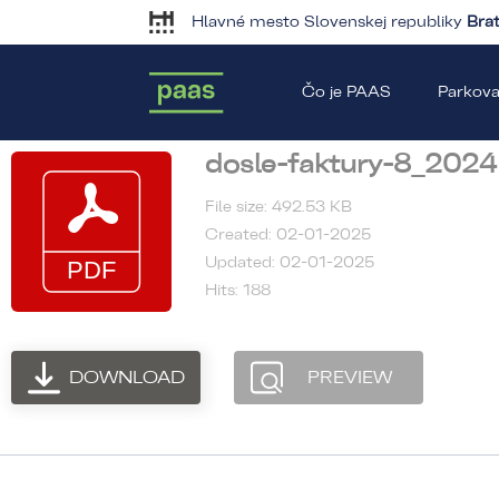
Hlavné mesto Slovenskej republiky
Brat
Čo je PAAS
Parkova
dosle-faktury-8_2024
File size: 492.53 KB
Created: 02-01-2025
Updated: 02-01-2025
Hits: 188
DOWNLOAD
PREVIEW