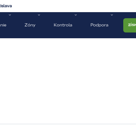
islava
nie
Zóny
Kontrola
Podpora
ZÍS