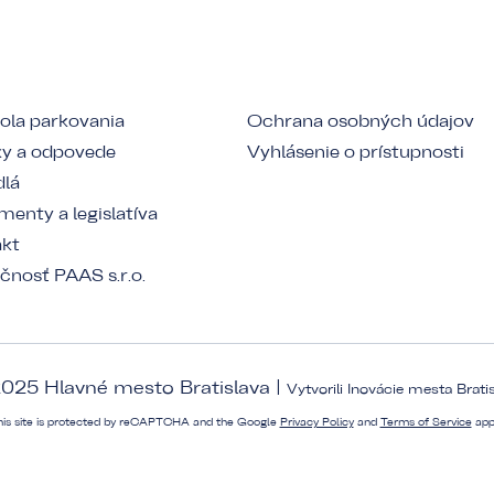
ola parkovania
Ochrana osobných údajov
y a odpovede
Vyhlásenie o prístupnosti
dlá
enty a legislatíva
akt
čnosť PAAS s.r.o.
025 Hlavné mesto Bratislava |
Vytvorili
Inovácie mesta Brati
his site is protected by reCAPTCHA and the Google
Privacy Policy
and
Terms of Service
app