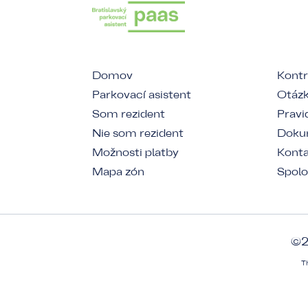
Domov
Kontr
Parkovací asistent
Otázk
Som rezident
Pravi
Nie som rezident
Dokum
Možnosti platby
Kont
Mapa zón
Spolo
©2
T