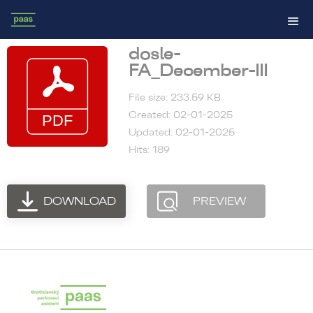
dosle-
FA_December-III
File size: 233.59 KB
Created: 02-01-2025
Updated: 02-01-2025
Hits: 189
DOWNLOAD
PREVIEW