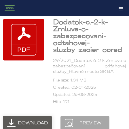
Dodatok-c.-2-k-
Zmluve-o-
zabezpecovani-
odtahovej-
sluzby_zacier_ocred
29/2021_Dodatok č. 2 k Zmluve o
zabezpečovaní odťahovej
služby_Hlavné mesto SR BA
File size: 1.34 MB
Created: 02-01-2025
Updated: 26-08-2025
Hits: 191
DOWNLOAD
PREVIEW