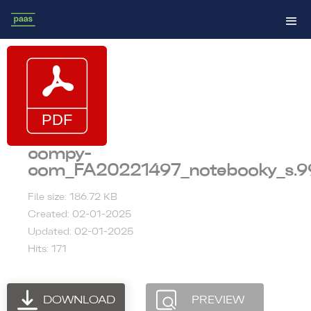
compy-
com_FA20221497_notebooky_s.9
File size: 186.72 KB
Created: 02-01-2025
Updated: 02-01-2025
Hits: 171
DOWNLOAD
PREVIEW