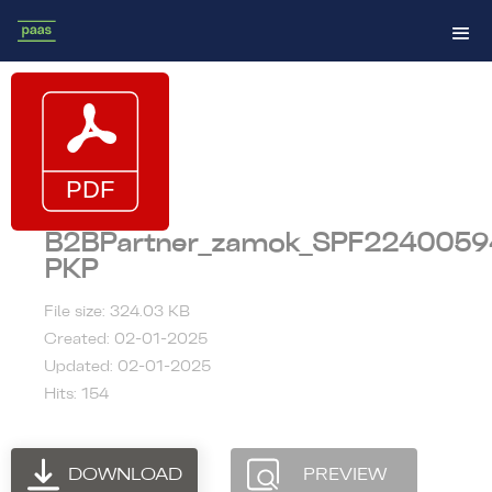
B2BPartner_zamok_SPF22400594
PKP
File size: 324.03 KB
Created: 02-01-2025
Updated: 02-01-2025
Hits: 154
DOWNLOAD
PREVIEW