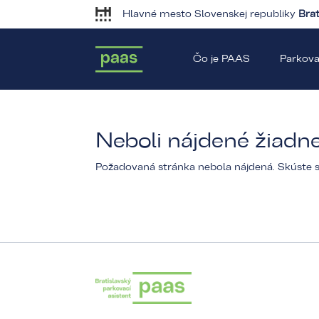
Hlavné mesto Slovenskej republiky
Brat
Čo je PAAS
Parkova
Neboli nájdené žiadn
Požadovaná stránka nebola nájdená. Skúste sp