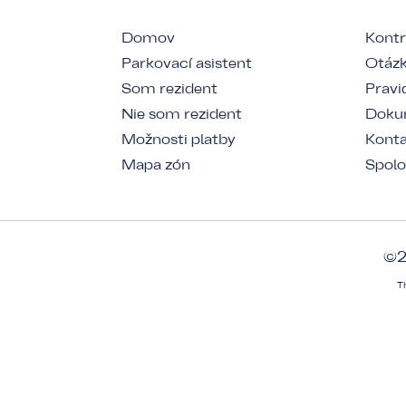
Domov
Kontr
Parkovací asistent
Otázk
Som rezident
Pravi
Nie som rezident
Dokum
Možnosti platby
Kont
Mapa zón
Spolo
©2
T