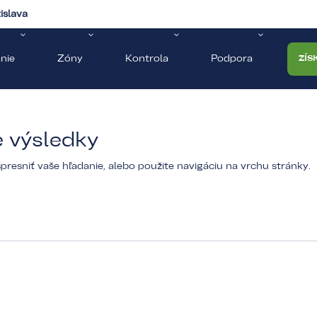
islava
nie
Zóny
Kontrola
Podpora
ZÍS
e výsledky
resniť vaše hľadanie, alebo použite navigáciu na vrchu stránky.