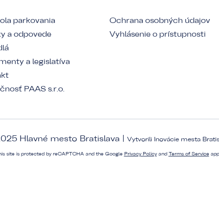
ola parkovania
Ochrana osobných údajov
y a odpovede
Vyhlásenie o prístupnosti
dlá
enty a legislatíva
akt
čnosť PAAS s.r.o.
025 Hlavné mesto Bratislava |
Vytvorili
Inovácie mesta Brati
his site is protected by reCAPTCHA and the Google
Privacy Policy
and
Terms of Service
app