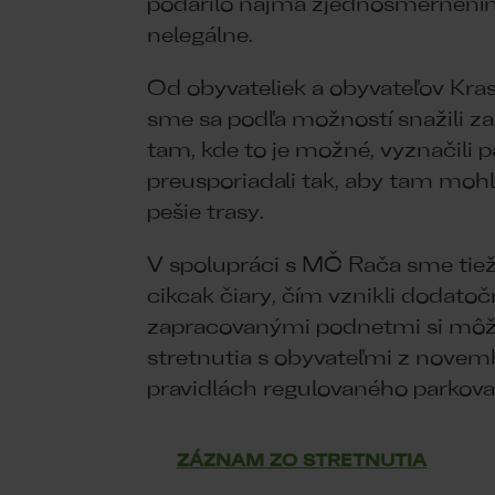
podarilo najmä zjednosmernením 
nelegálne.
Od obyvateliek a obyvateľov Kras
sme sa podľa možností snažili z
tam, kde to je možné, vyznačili
preusporiadali tak, aby tam mohl
pešie trasy.
V spolupráci s MČ Rača sme tiež
cikcak čiary, čím vznikli dodato
zapracovanými podnetmi si môžet
stretnutia s obyvateľmi z novem
pravidlách regulovaného parkova
ZÁZNAM ZO STRETNUTIA