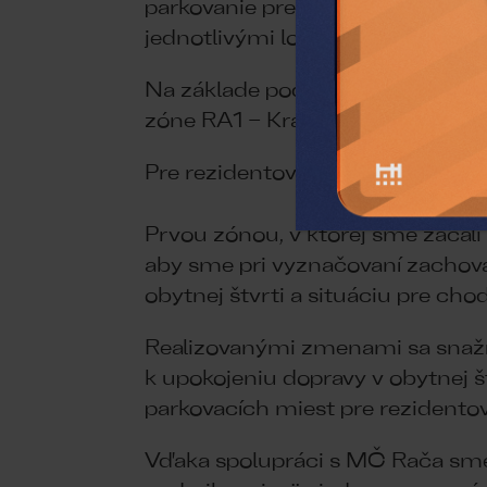
parkovanie pre rezidentov. Cieľom
jednotlivými lokalitami.
Na základe podnetov obyvateľov 
zóne RA1 – Krasňany v nedeľu v 
Pre rezidentov sa podmienky pa
Prvou zónou, v ktorej sme začali
aby sme pri vyznačovaní zachova
obytnej štvrti a situáciu pre cho
Realizovanými zmenami sa snažím
k upokojeniu dopravy v obytnej š
parkovacích miest pre rezidentov
Vďaka spolupráci s MČ Rača sme d