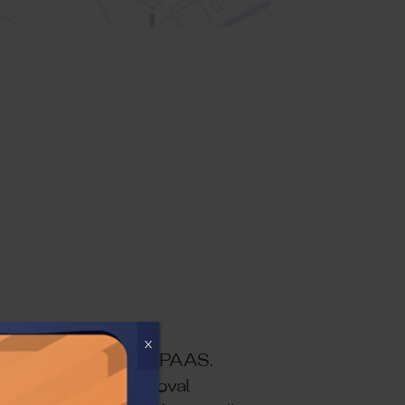
X
arkovania v zónach PAAS.
ý dlhodobo obmedzoval