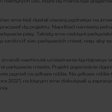
niektorých ulíc, ktoré do marca boli obojsmer
ňan sme tiež dostali viacero podnetov na zmen
apracovať do projektu. Napríklad namiesto jed
 parkovacie pásy. Takisto sme niektoré parkov
o vzniknúť viac parkovacích miest, resp. aby sa
 zmenili navrhnuté umiestnenie kontajnerov v
čné parkovacie miesta. Projekt organizácie dop
e pozrieť na odkaze nižšie. Na odkaze nižšie 
bra 2021, na ktorom sme diskutovali o zaprac
nia.