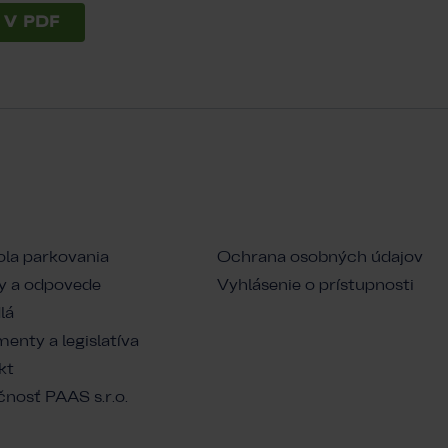
V PDF
ola parkovania
Ochrana osobných údajov
y a odpovede
Vyhlásenie o prístupnosti
lá
nty a legislatíva
kt
nosť PAAS s.r.o.