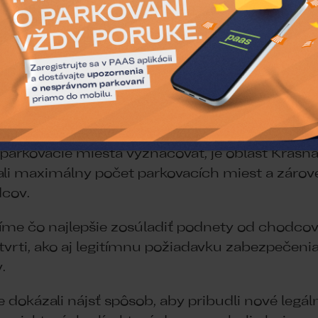
 je chrániť parkovacie kapacity pre rezidentov 
preto sme od 15.3.2026 zaviedli spoplatnenie p
čase od 18:00 do 24:00.
rkovania nemenia.
 parkovacie miesta vyznačovať, je oblasť Krasň
li maximálny počet parkovacích miest a zároveň
dcov.
e čo najlepšie zosúladiť podnety od chodcov,
tvrti, ako aj legitímnu požiadavku zabezpečeni
.
okázali nájsť spôsob, aby pribudli nové legáln