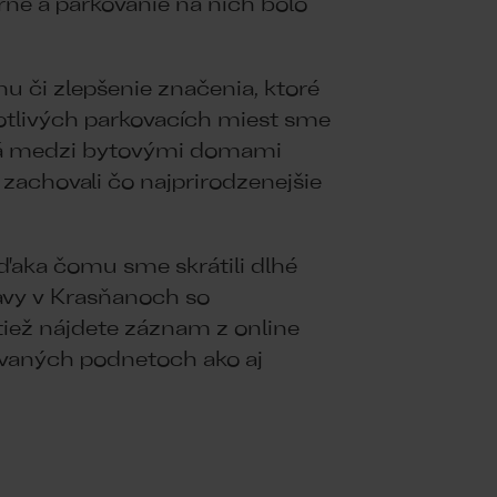
né a parkovanie na nich bolo
u či zlepšenie značenia, ktoré
notlivých parkovacích miest sme
iská medzi bytovými domami
 zachovali čo najprirodzenejšie
ďaka čomu sme skrátili dlhé
ravy v Krasňanoch so
tiež nájdete záznam z online
ovaných podnetoch ako aj