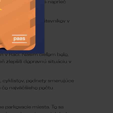
a zjednotiť pravidlá naprieč
arkovania pre návštevníkov v
an v Rači. Našim cieľom bolo,
 zlepšili dopravnú situáciu v
 cyklistov, podnety smerujúce
a čo najväčšieho počtu
e parkovacie miesta. To sa