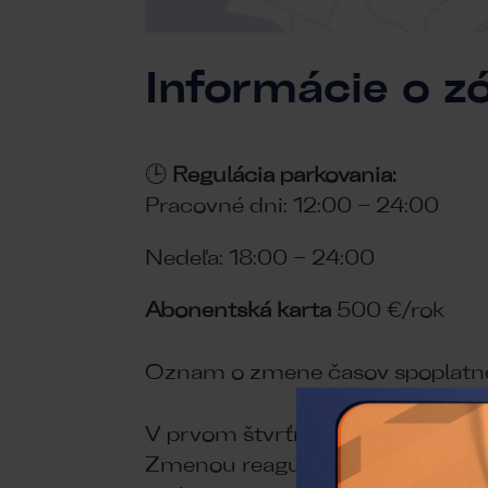
Informácie o 
🕒
Regulácia parkovania: 💶
Pracovné dni: 12:00 – 24
Nedeľa: 18:00 – 24:00
Abonentská karta
500 €/rok
Oznam o zmene časov spoplatne
V prvom štvrťroku 2026 sme pos
Zmenou reagujeme na zvýšený ná