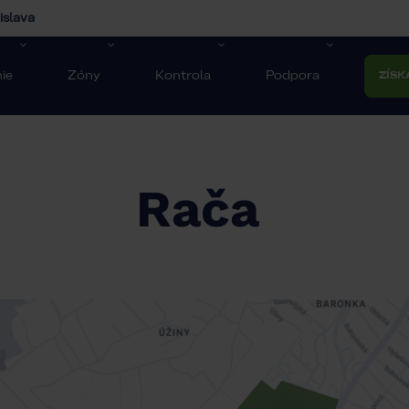
islava
ie
Zóny
Kontrola
Podpora
ZÍSK
Rača