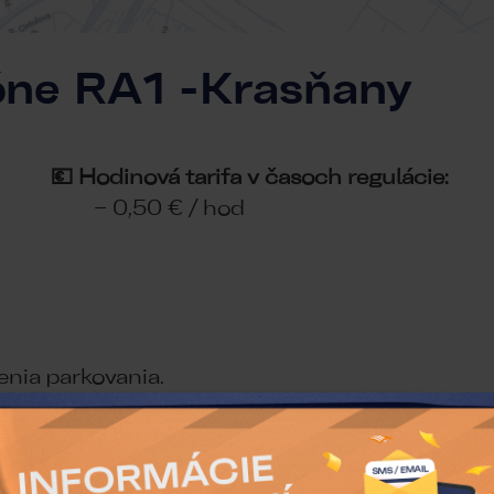
zóne RA1 -Krasňany
 Hodinová tarifa v časoch regulácie:
:00 – 0,50 € / hod
nia parkovania.
tupne zjednotili nedeľné časy spoplatnenia p
por vozidiel počas nedeľných večerov, ktor